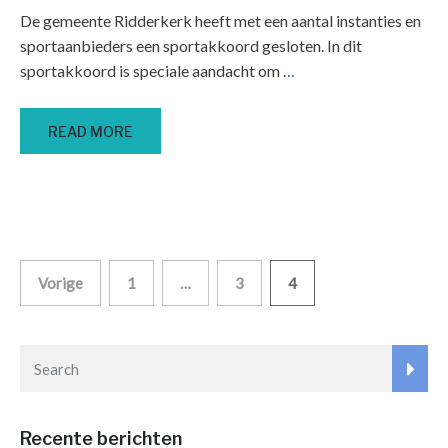
De gemeente Ridderkerk heeft met een aantal instanties en
sportaanbieders een sportakkoord gesloten. In dit
sportakkoord is speciale aandacht om
…
READ MORE
Berichten
Vorige
1
…
3
4
paginering
Recente berichten