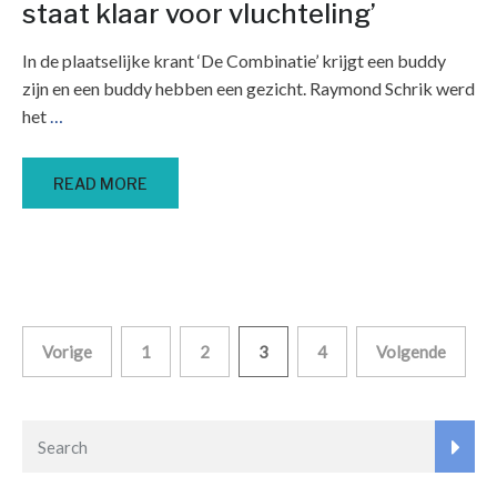
staat klaar voor vluchteling’
In de plaatselijke krant ‘De Combinatie’ krijgt een buddy
zijn en een buddy hebben een gezicht. Raymond Schrik werd
het
…
READ MORE
Berichten
Vorige
1
2
3
4
Volgende
paginering