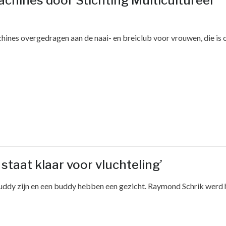
achines door Stichting Multicultureel
hines overgedragen aan de naai- en breiclub voor vrouwen, die is
staat klaar voor vluchteling’
n buddy zijn en een buddy hebben een gezicht. Raymond Schrik werd