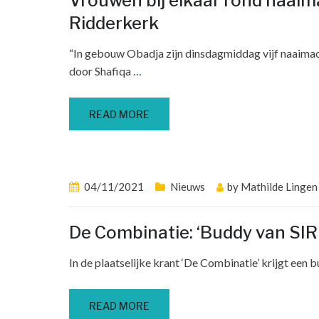
Vrouwen bij elkaar rond naaim
Ridderkerk
“In gebouw Obadja zijn dinsdagmiddag vijf naaimac
door Shafiqa
…
READ MORE
04/11/2021
Nieuws
by
Mathilde Lingen
De Combinatie: ‘Buddy van SIR 
In de plaatselijke krant ‘De Combinatie’ krijgt ee
READ MORE