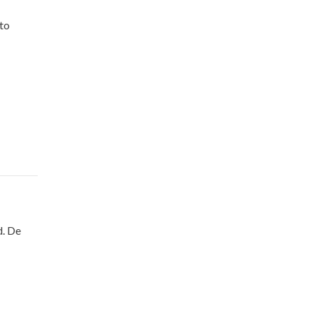
tto
d. De